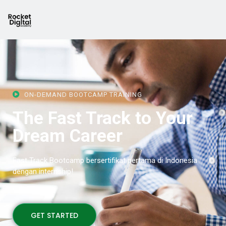
ON-DEMAND BOOTCAMP TRAINING
The Fast Track to Your
Dream Career
Fast Track Bootcamp bersertifikat pertama di Indonesia
dengan internship!
GET STARTED