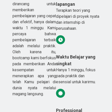
lapangan
dirancang untuk
memberikan
Terapkan teori yang
pembelajaran yang cepat
dipelajari di proyek nyata
dan efektif, hanya dalam
dan internship di
waktu 1 minggu. Kami
perusahaan.
percaya bahwa
pembelajaran terbaik
adalah melalui praktik.
Oleh karena itu,
Waktu Belajar yang
bootcamp kami berfokus
singkat
pada memberikan Anda
Hanya 1 minggu, fokus
kesempatan untuk
pada praktik dan
menerapkan apa yang
esensial untuk karirmu.
telah Kamu pelajari di
dunia nyata melalui
magang langsung.
Professional