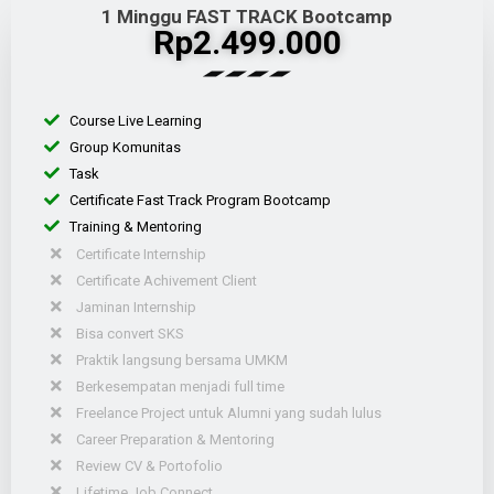
1 Minggu FAST TRACK Bootcamp
Rp2.499.000
Course Live Learning
Group Komunitas
Task
Certificate Fast Track Program Bootcamp
Training & Mentoring
Certificate Internship
Certificate Achivement Client
Jaminan Internship
Bisa convert SKS
Praktik langsung bersama UMKM
Berkesempatan menjadi full time
Freelance Project untuk Alumni yang sudah lulus
Career Preparation & Mentoring
Review CV & Portofolio
Lifetime Job Connect