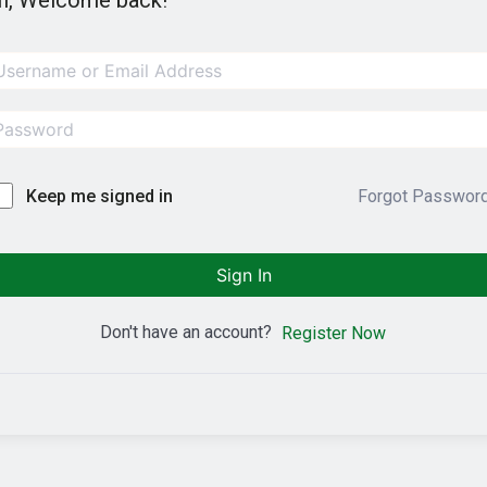
i, Welcome back!
Forgot Passwor
Keep me signed in
Sign In
Don't have an account?
Register Now