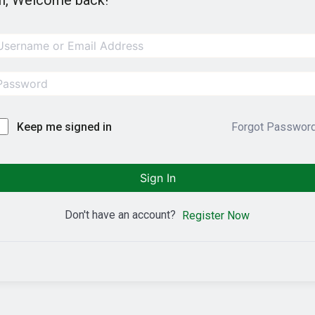
i, Welcome back!
Forgot Passwor
Keep me signed in
Sign In
Don't have an account?
Register Now